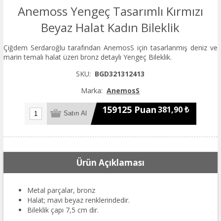
Anemoss Yengeç Tasarımlı Kırmızı
Beyaz Halat Kadın Bileklik
Çiğdem Serdaroğlu tarafından AnemosS için tasarlanmış deniz ve
marin temalı halat üzeri bronz detaylı Yengeç Bileklik.
SKU:
BGD321312413
Marka:
AnemosS
159125 Puan
381,90 ₺
Ürün Açıklaması
Metal parçalar, bronz
Halat; mavi beyaz renklerindedir.
Bileklik çapı 7,5 cm dir.