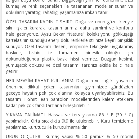
kumaş ve renk seçenekleri ile tasarlanan modeller sunar ve
dokuların yarattığı rahatlığı yaşamanıza imkan tanır
ÖZEL TASARIM KADIN T-SHIRT: Doğa ve onun güzellikleriyle
sıkı ilişkiler kurarak, tasarımlarımızı daha samimi ve konforlu
hale getiriyoruz. Aysu Bekar “Nature” koleksiyonu gökkuşağı
kartelasının sunduğu enerji dolu renklerle stilinize keyifli bir şıklık
sunuyor. Özel tasarım deseni, emprime tekniğiyle uygulanmış
baskıdır, t-shirt ile tamamen birleşik olduğu için
dokunulduğunda plastik baskı hissi vermez. Düzgün kesimi,
yumuşacık dokusu ve özel tasarımı tarzınızı akılda kalıcı hale
getirir
HER MEVSİM RAHAT KULLANIM: Doğanın ve sağlıklı yaşamın
önemine dikkat çeken tasarımları giyiminizde gündüzden
geceye hayatın pek çok alanına kolayca uyarlayabilirsiniz. Bu
tasarım T-Shirt jean pantolon modellerinden kalem eteklere
kadar pek çok farklı tarzlarla birleştirilebilir
YIKAMA TALİMATI: Hassas ve ters yıkama 86 ° F (30 ° C)
yapılmalıdır. Orta sıcaklıkta ütü ile ütülenebilir. Kuru temizleme
yapılamaz. Kurutucu ile kurutulmamalıdır
ÜRÜN ÖLÇÜLERİ: Kumaş yapısı % 50 pamuk % 50 modal