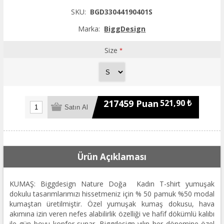
SKU:
BGD33044190401S
Marka:
BiggDesign
Size
*
217459 Puan
521,90 ₺
Ürün Açıklaması
KUMAŞ: Biggdesign Nature Doğa Kadın T-shirt yumuşak
dokulu tasarımlarımızı hissetmeniz için % 50 pamuk %50 modal
kumaştan üretilmiştir. Özel yumuşak kumaş dokusu, hava
akımına izin veren nefes alabilirlik özelliği ve hafif dökümlü kalıbı
ile gün boyu konfor sunar. Biggdesign yılın her dönemine özel