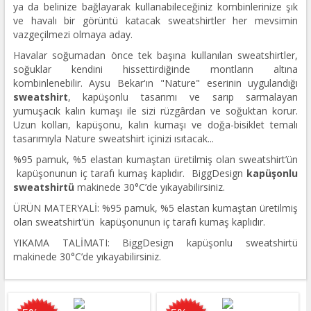
ya da belinize bağlayarak kullanabileceğiniz kombinlerinize şık
ve havalı bir görüntü katacak sweatshirtler her mevsimin
vazgeçilmezi olmaya aday.
Havalar soğumadan önce tek başına kullanılan sweatshirtler,
soğuklar kendini hissettirdiğinde montların altına
kombinlenebilir. Aysu Bekar'ın "Nature" eserinin uygulandığı
sweatshirt
, kapüşonlu tasarımı ve sarıp sarmalayan
yumuşacık kalın kumaşı ile sizi rüzgârdan ve soğuktan korur.
Uzun kolları, kapüşonu, kalın kumaşı ve doğa-bisiklet temalı
tasarımıyla Nature sweatshirt içinizi ısıtacak...
%95 pamuk, %5 elastan kumaştan üretilmiş olan sweatshirt’ün
kapüşonunun iç tarafı kumaş kaplıdır. BiggDesign
kapüşonlu
sweatshirtü
makinede 30°C’de yıkayabilirsiniz.
ÜRÜN MATERYALİ: %95 pamuk, %5 elastan kumaştan üretilmiş
olan sweatshirt’ün kapüşonunun iç tarafı kumaş kaplıdır.
YIKAMA TALİMATI: BiggDesign kapüşonlu sweatshirtü
makinede 30°C’de yıkayabilirsiniz.