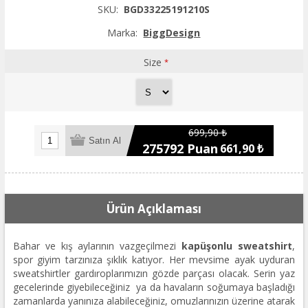
SKU:
BGD33225191210S
Marka:
BiggDesign
Size
*
699,90 ₺
275792 Puan
661,90 ₺
Ürün Açıklaması
Bahar ve kış aylarının vazgeçilmezi
kapüşonlu sweatshirt
,
spor giyim tarzınıza şıklık katıyor. Her mevsime ayak uyduran
sweatshirtler gardıroplarımızın gözde parçası olacak. Serin yaz
gecelerinde giyebileceğiniz ya da havaların soğumaya başladığı
zamanlarda yanınıza alabileceğiniz, omuzlarınızın üzerine atarak