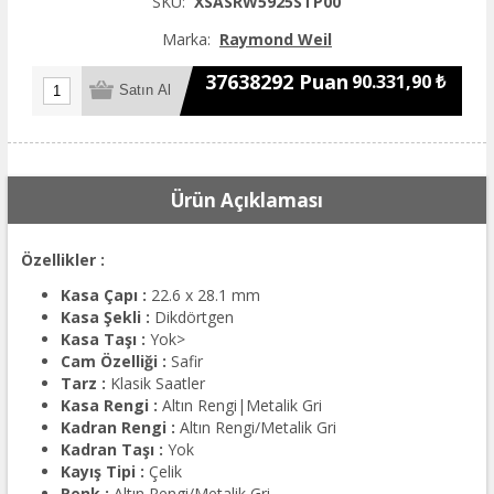
SKU:
XSASRW5925STP00
Marka:
Raymond Weil
37638292 Puan
90.331,90 ₺
Ürün Açıklaması
Özellikler :
Kasa Çapı :
22.6 x 28.1 mm
Kasa Şekli :
Dikdörtgen
Kasa Taşı :
Yok>
Cam Özelliği :
Safir
Tarz :
Klasik Saatler
Kasa Rengi :
Altın Rengi|Metalik Gri
Kadran Rengi :
Altın Rengi/Metalik Gri
Kadran Taşı :
Yok
Kayış Tipi :
Çelik
Renk :
Altın Rengi/Metalik Gri