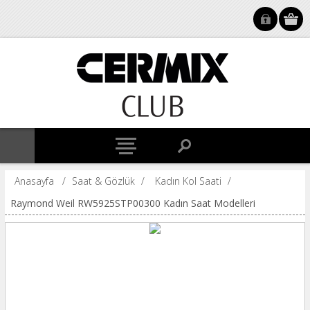
Anasayfa
/
Saat & Gözlük
/
Kadın Kol Saati
/
Raymond Weil RW5925STP00300 Kadın Saat Modelleri