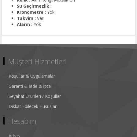
Su Geçirmezlik :
Kronometre :
Yok
Takvim :
Var
Alarm :
Yok
Müşteri Hizmetleri
Koşullar & Uygulamalar
Garanti & İade & İptal
Seyahat Ürünleri / Koşullar
Dikkat Edilecek Hususlar
Hesabım
Adres