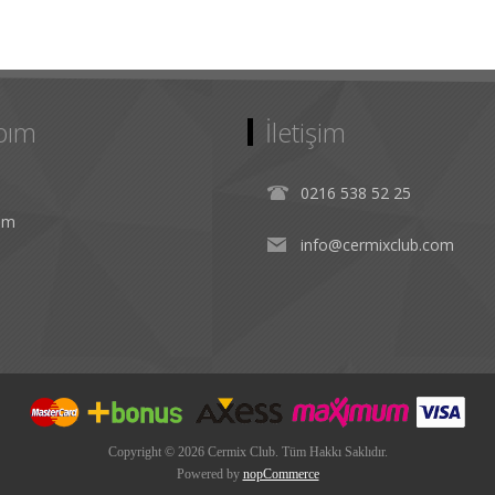
bım
İletişim
0216 538 52 25
rim
info@cermixclub.com
Copyright © 2026 Cermix Club. Tüm Hakkı Saklıdır.
Powered by
nopCommerce