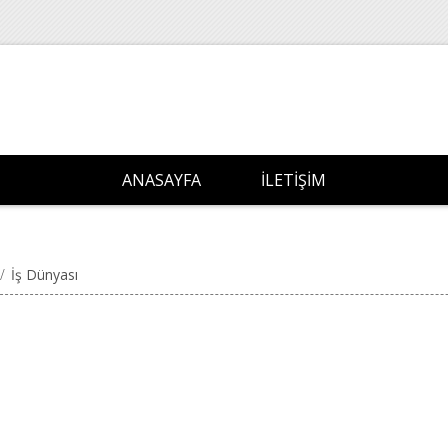
ANASAYFA
İLETIŞIM
/
İş Dünyası