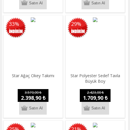
33%
29%
Star Ağaç Okey Takımı
Star Polyester Sedef Tavla
Büyük Boy
3.570,00 ₺
2.423,00 ₺
2.398,90 ₺
1.709,90 ₺
25%
21%