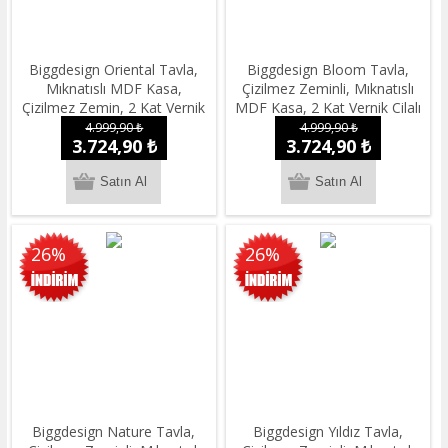
Biggdesign Oriental Tavla,
Biggdesign Bloom Tavla,
Mıknatıslı MDF Kasa,
Çizilmez Zeminli, Mıknatıslı
Çizilmez Zemin, 2 Kat Vernik
MDF Kasa, 2 Kat Vernik Cilalı
Cilalı
4.999,90 ₺
4.999,90 ₺
3.724,90 ₺
3.724,90 ₺
26%
26%
Biggdesign Nature Tavla,
Biggdesign Yıldız Tavla,