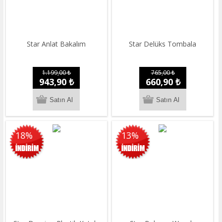
Star Anlat Bakalım
Star Delüks Tombala
1.199,00 ₺
765,00 ₺
943,90 ₺
660,90 ₺
18%
13%