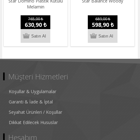
Star Domino Plastik Kutulu
Star Balance Woody
Melamin
765,00 ₺
689,00 ₺
630,90 ₺
598,90 ₺
Müşteri Hizmetleri
Koşullar & Uygulamalar
Garanti & İade & İptal
Seyahat Ürünleri / Koşullar
Dikkat Edilecek Hususlar
Hesabım