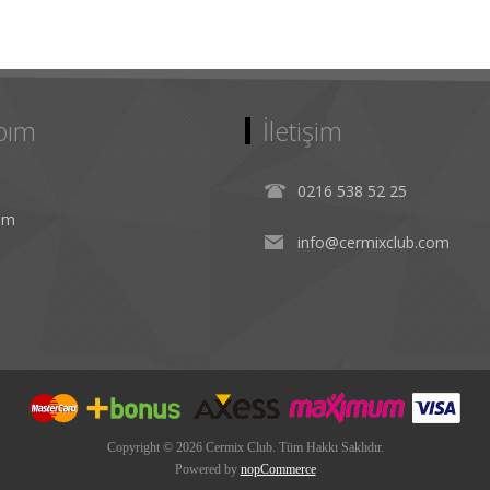
bım
İletişim
0216 538 52 25
rim
info@cermixclub.com
Copyright © 2026 Cermix Club. Tüm Hakkı Saklıdır.
Powered by
nopCommerce