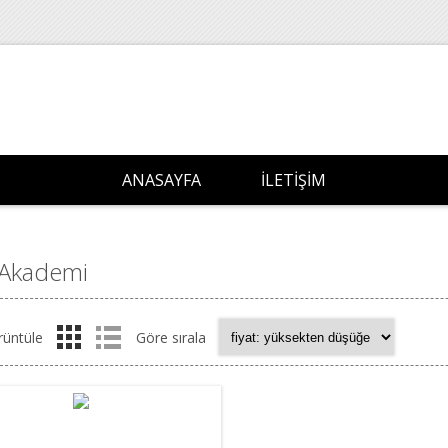
ANASAYFA
İLETIŞIM
 Akademi
rüntüle
Göre sırala