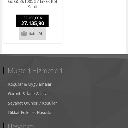
Gc GCZ61005G7 Erkek Kol
Saati
32.100,00 ₺
27.135,90
₺
Müşteri Hizmetleri
Koşullar & Uygulamalar
Garanti & İade & İptal
Seyahat Ürünleri / Koşullar
Dikkat Edilecek Hususlar
Hesabım