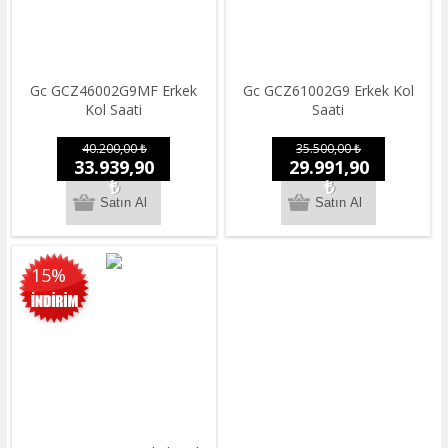
Gc GCZ46002G9MF Erkek
Gc GCZ61002G9 Erkek Kol
Kol Saati
Saati
40.200,00 ₺
35.500,00 ₺
33.939,90
29.991,90
₺
₺
15%