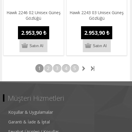
Hawk 2246 02 Unisex Güneş
Hawk 2243 03 Unisex Güneş
Gözlüğü
Gözlüğü
2.953,90 ₺
2.953,90 ₺
1
2
3
4
5
Müşteri Hizmetleri
Koşullar & Uygulamalar
Garanti & İade & İptal
Seyahat Ürünleri / Koşullar