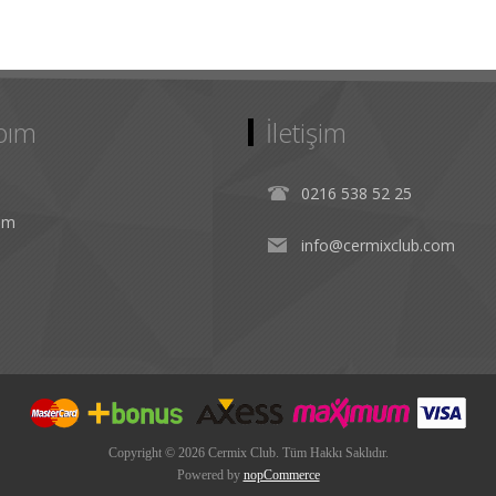
bım
İletişim
0216 538 52 25
rim
info@cermixclub.com
Copyright © 2026 Cermix Club. Tüm Hakkı Saklıdır.
Powered by
nopCommerce