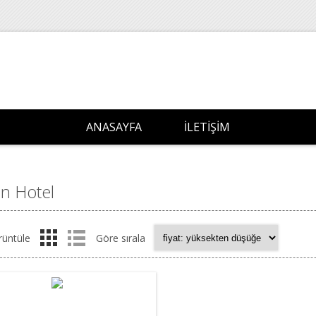
ANASAYFA
İLETIŞIM
an Hotel
rüntüle
Göre sırala