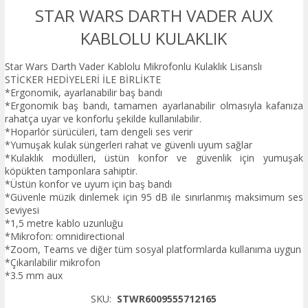
STAR WARS DARTH VADER AUX
KABLOLU KULAKLIK
Star Wars Darth Vader Kablolu Mikrofonlu Kulaklık Lisanslı
STİCKER HEDİYELERİ İLE BİRLİKTE
*Ergonomik, ayarlanabilir baş bandı
*Ergonomik baş bandı, tamamen ayarlanabilir olmasıyla kafanıza
rahatça uyar ve konforlu şekilde kullanılabilir.
*Hoparlör sürücüleri, tam dengeli ses verir
*Yumuşak kulak süngerleri rahat ve güvenli uyum sağlar
*Kulaklık modülleri, üstün konfor ve güvenlik için yumuşak
köpükten tamponlara sahiptir.
*Üstün konfor ve uyum için baş bandı
*Güvenle müzik dinlemek için 95 dB ile sınırlanmış maksimum ses
seviyesi
*1,5 metre kablo uzunluğu
*Mikrofon: omnidirectional
*Zoom, Teams ve diğer tüm sosyal platformlarda kullanıma uygun
*Çıkarılabilir mikrofon
*3.5 mm aux
SKU:
STWR6009555712165