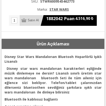
SKU:
STWR6009545462773
Marka:
STAR WARS
1882042 Puan
4.516,90 ₺
Ürün Açıklaması
Disney Star Wars Mandalorıan Bluetooh Hoparlörlü Işıklı
Lisanslı
Disney star wars mandalorıan karakterleri eşliğinde
müzik dinlemeye ne dersin? Lisanslı sınırlı üretim star
wars mandalorıan bluetooth Seti ile tüm aileniz için
eğlence sizi bekliyor. Telefon/tablet çalarınızdan
dilerseniz bluetoothen sevdiğiniz şarkılara ışıklı star
wars mandalorıan ile dinleye bilirsiniz
Bluetooth ile kablosuz bağlantı