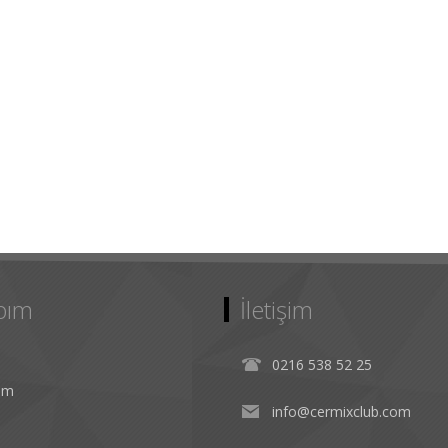
bım
İletişim
0216 538 52 25
rim
info@cermixclub.com