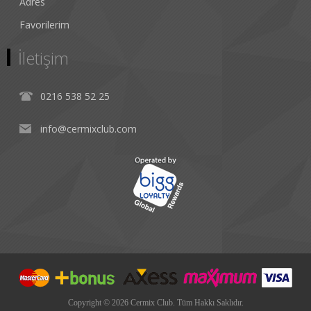
Adres
Favorilerim
İletişim
0216 538 52 25
info@cermixclub.com
Copyright © 2026 Cermix Club. Tüm Hakkı Saklıdır.