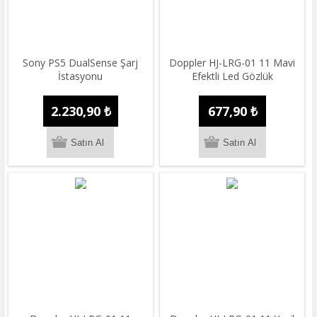
Sony PS5 DualSense Şarj
Doppler HJ-LRG-01 11 Mavi
İstasyonu
Efektli Led Gözlük
2.230,90 ₺
677,90 ₺