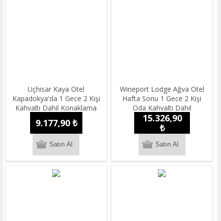
Uçhisar Kaya Otel
Wineport Lodge Ağva Otel
Kapadokya'da 1 Gece 2 Kişi
Hafta Sonu 1 Gece 2 Kişi
Kahvaltı Dahil Konaklama
Oda Kahvaltı Dahil
15.326,90
Konaklama
9.177,90 ₺
₺