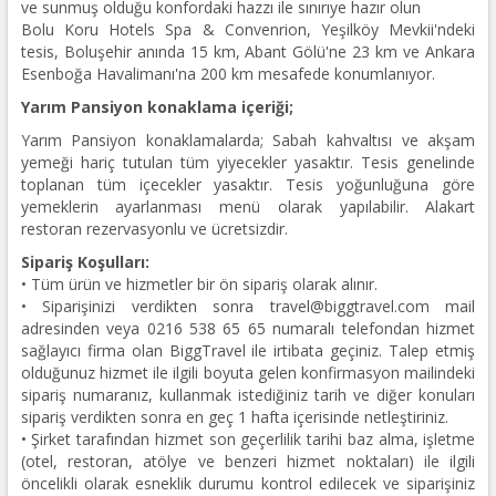
ve sunmuş olduğu konfordaki hazzı ile sınırıye hazır olun
Bolu Koru Hotels Spa & Convenrion, Yeşilköy Mevkii'ndeki
tesis, Boluşehir anında 15 km, Abant Gölü'ne 23 km ve Ankara
Esenboğa Havalimanı'na 200 km mesafede konumlanıyor.
Yarım Pansiyon konaklama içeriği;
Yarım Pansiyon konaklamalarda; Sabah kahvaltısı ve akşam
yemeği hariç tutulan tüm yiyecekler yasaktır. Tesis genelinde
toplanan tüm içecekler yasaktır. Tesis yoğunluğuna göre
yemeklerin ayarlanması menü olarak yapılabilir. Alakart
restoran rezervasyonlu ve ücretsizdir.
Sipariş Koşulları:
• Tüm ürün ve hizmetler bir ön sipariş olarak alınır.
• Siparişinizi verdikten sonra travel@biggtravel.com mail
adresinden veya 0216 538 65 65 numaralı telefondan hizmet
sağlayıcı firma olan BiggTravel ile irtibata geçiniz. Talep etmiş
olduğunuz hizmet ile ilgili boyuta gelen konfirmasyon mailindeki
sipariş numaranız, kullanmak istediğiniz tarih ve diğer konuları
sipariş verdikten sonra en geç 1 hafta içerisinde netleştiriniz.
• Şirket tarafından hizmet son geçerlilik tarihi baz alma, işletme
(otel, restoran, atölye ve benzeri hizmet noktaları) ile ilgili
öncelikli olarak esneklik durumu kontrol edilecek ve siparişiniz