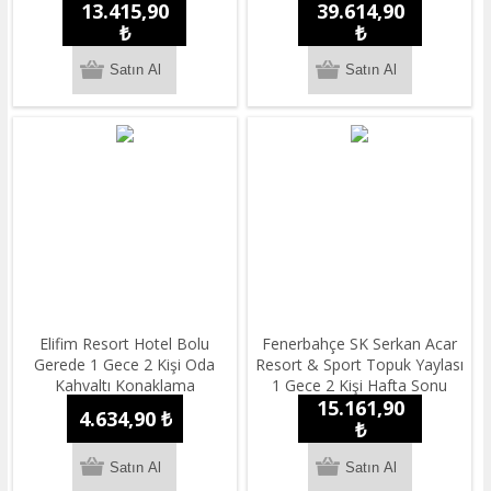
13.415,90
39.614,90
Konaklama
₺
₺
Elifim Resort Hotel Bolu
Fenerbahçe SK Serkan Acar
Gerede 1 Gece 2 Kişi Oda
Resort & Sport Topuk Yaylası
Kahvaltı Konaklama
1 Gece 2 Kişi Hafta Sonu
15.161,90
Yarım Pansiyon Konaklama
4.634,90 ₺
₺