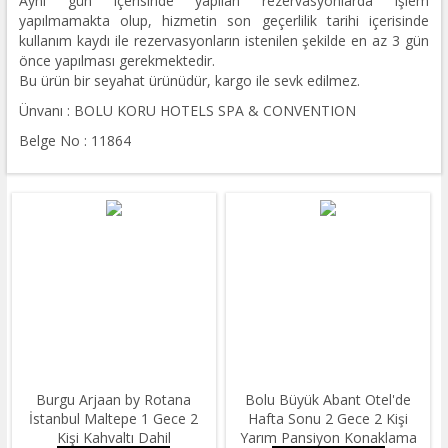
Aynı gün içerisinde yapılan rezervasyonlarda işlem
yapılmamakta olup, hizmetin son geçerlilik tarihi içerisinde
kullanım kaydı ile rezervasyonların istenilen şekilde en az 3 gün
önce yapılması gerekmektedir.
Bu ürün bir seyahat ürünüdür, kargo ile sevk edilmez.
Ünvanı : BOLU KORU HOTELS SPA & CONVENTION
Belge No : 11864
Burgu Arjaan by Rotana
Bolu Büyük Abant Otel'de
İstanbul Maltepe 1 Gece 2
Hafta Sonu 2 Gece 2 Kişi
Kişi Kahvaltı Dahil
Yarım Pansiyon Konaklama