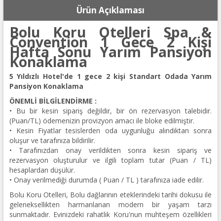
Ürün Açıklaması
Bolu Koru Otelleri Spa &
Convention 1 Gece 2 Kişi
Hafta Sonu Yarım Pansiyon
Konaklama
5 Yıldızlı Hotel'de 1 gece 2 kişi Standart Odada Yarım
Pansiyon Konaklama
ÖNEMLİ BİLGİLENDİRME :
• Bu bir kesin sipariş değildir, bir ön rezervasyon talebidir.
(Puan/TL) ödemenizin provizyon amacı ile bloke edilmiştir.
• Kesin Fiyatlar tesislerden oda uygunluğu alındıktan sonra
oluşur ve tarafınıza bildirilir.
• Tarafınızdan onay verildikten sonra kesin sipariş ve
rezervasyon oluşturulur ve ilgili toplam tutar (Puan / TL)
hesaplardan düşülür.
• Onay verilmediği durumda ( Puan / TL ) tarafınıza iade edilir.
Bolu Koru Otelleri, Bolu dağlarının eteklerindeki tarihi dokusu ile
geleneksellikten harmanlanan modern bir yaşam tarzı
sunmaktadır. Evinizdeki rahatlık Koru'nun muhteşem özellikleri