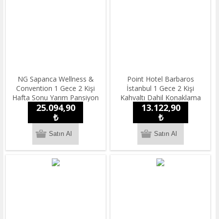
NG Sapanca Wellness &
Point Hotel Barbaros
Convention 1 Gece 2 Kişi
İstanbul 1 Gece 2 Kişi
Hafta Sonu Yarım Pansiyon
Kahvaltı Dahil Konaklama
25.094,90
13.122,90
Konaklama
₺
₺