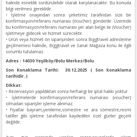
halinde esneklik sürdürülebilir olarak karşılanacaktır. Bu konuda
bilgi verilmesi gereklidir.
• İşletme onayından sonra şirketimiz tarafından size bir
konfirmasyon/referans numarası (Voucher) gönderilir. Üzerinde
bu konfirmasyon/referans numarası yer alan belge ile (Voucher)
işletmeye gidecek ve hizmet sürecektir.
• Ürün veya hizmet ön siparişinden sonra Biggtravel adreslerine
geçilmemesi halinde, Biggtravel ve Sanal Mağaza konu ile ilgili
sorumlu tutulamaz.
Adres : 14030 Yeşilköy/Bolu Merkez/Bolu
Son Konaklama Tarihi:
30.12.2025 (
Son konaklama
tarihidir. )
Dikkat:
• Rezervasyon yapıldıktan sonra herhangi bir iptal hakkı yoktur.
• İşletmelerde konfirmasyon/referans numarası (voucher)
olmadan siparişler işleme alınmaz.
• Fiyatlar bayram,yenileme,sömestre ve ara sömestre,resmi
tatiller gibi işletme tarafından kaydedilen özel günler geçerli
değildir.