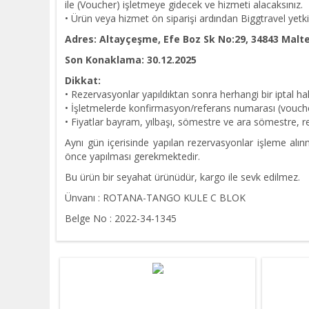
ile (Voucher) işletmeye gidecek ve hizmeti alacaksınız.
• Ürün veya hizmet ön siparişi ardından Biggtravel yetkil
Adres: Altayçeşme, Efe Boz Sk No:29, 34843 Malt
Son Konaklama: 30.12.2025
Dikkat:
• Rezervasyonlar yapıldıktan sonra herhangi bir iptal h
• İşletmelerde konfirmasyon/referans numarası (vouche
• Fiyatlar bayram, yılbaşı, sömestre ve ara sömestre, res
Aynı gün içerisinde yapılan rezervasyonlar işleme alınm
önce yapılması gerekmektedir.
Bu ürün bir seyahat ürünüdür, kargo ile sevk edilmez.
Ünvanı : ROTANA-TANGO KULE C BLOK
Belge No : 2022-34-1345