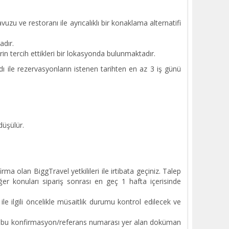
u ve restoranı ile ayrıcalıklı bir konaklama alternatifi
adır.
in tercih ettikleri bir lokasyonda bulunmaktadır.
dı ile rezervasyonların istenen tarihten en az 3 iş günü
düşülür.
a olan BiggTravel yetkilileri ile irtibata geçiniz. Talep
ğer konuları sipariş sonrası en geç 1 hafta içerisinde
ile ilgili öncelikle müsaitlik durumu kontrol edilecek ve
nde bu konfirmasyon/referans numarası yer alan doküman