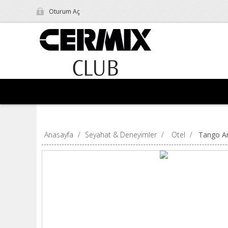
Oturum Aç
Anasayfa
/
Seyahat & Deneyimler
/
Otel
/
Tango Ar