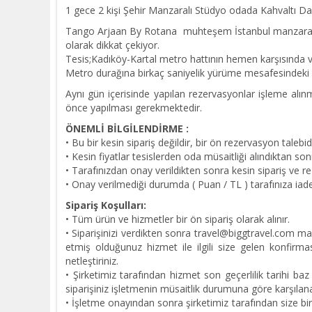
1 gece 2 kişi Şehir Manzaralı Stüdyo odada Kahvaltı
Tango Arjaan By Rotana muhteşem İstanbul manzaraları su
olarak dikkat çekiyor.
Tesis;Kadıköy-Kartal metro hattının hemen karşısında v
Metro durağına birkaç saniyelik yürüme mesafesindeki ote
Aynı gün içerisinde yapılan rezervasyonlar işleme alınm
önce yapılması gerekmektedir.
ÖNEMLİ BİLGİLENDİRME :
• Bu bir kesin sipariş değildir, bir ön rezervasyon talebi
• Kesin fiyatlar tesislerden oda müsaitliği alındıktan sonra
• Tarafınızdan onay verildikten sonra kesin sipariş ve re
• Onay verilmediği durumda ( Puan / TL ) tarafınıza iade 
Sipariş Koşulları:
• Tüm ürün ve hizmetler bir ön sipariş olarak alınır.
• Siparişinizi verdikten sonra travel@biggtravel.com mai
etmiş olduğunuz hizmet ile ilgili size gelen konfirma
netleştiriniz.
• Şirketimiz tarafından hizmet son geçerlilik tarihi baz
siparişiniz işletmenin müsaitlik durumuna göre karşılana
• İşletme onayından sonra şirketimiz tarafından size 