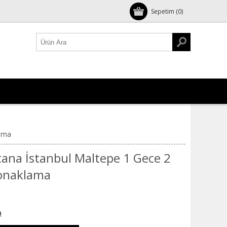
Sepetim
(0)
lama
ana İstanbul Maltepe 1 Gece 2
 Konaklama
a