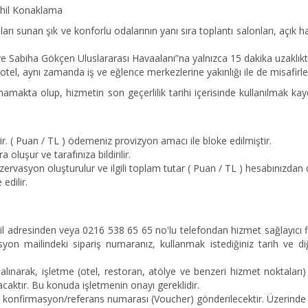
 Dahil Konaklama
nan şık ve konforlu odalarının yanı sıra toplantı salonları, açık havuz
e Sabiha Gökçen Uluslararası Havaalanı’'na yalnızca 15 dakika uzaklıkt
l, aynı zamanda iş ve eğlence merkezlerine yakınlığı ile de misafirler
amakta olup, hizmetin son geçerlilik tarihi içerisinde kullanılmak kay
dir. ( Puan / TL ) ödemeniz provizyon amacı ile bloke edilmiştir.
 oluşur ve tarafınıza bildirilir.
zervasyon oluşturulur ve ilgili toplam tutar ( Puan / TL ) hesabınızdan 
edilir.
l adresinden veya 0216 538 65 65 no'lu telefondan hizmet sağlayıcı firm
syon mailindeki sipariş numaranız, kullanmak istediğiniz tarih ve di
 alınarak, işletme (otel, restoran, atölye ve benzeri hizmet noktaları) 
caktır. Bu konuda işletmenin onayı gereklidir.
bir konfirmasyon/referans numarası (Voucher) gönderilecektir. Üzeri