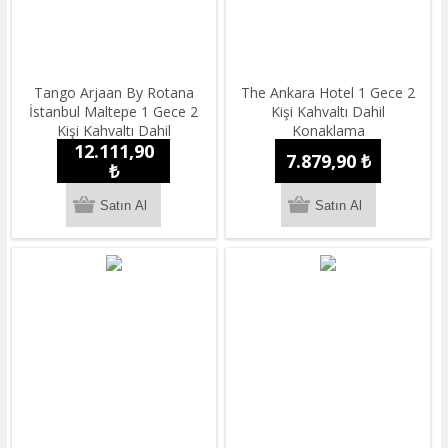
Tango Arjaan By Rotana
The Ankara Hotel 1 Gece 2
İstanbul Maltepe 1 Gece 2
Kişi Kahvaltı Dahil
Kişi Kahvaltı Dahil
Konaklama
12.111,90
Konaklama
7.879,90 ₺
₺