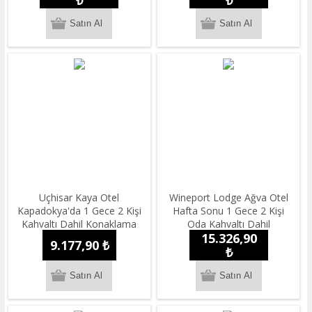
Uçhisar Kaya Otel
Wineport Lodge Ağva Otel
Kapadokya'da 1 Gece 2 Kişi
Hafta Sonu 1 Gece 2 Kişi
Kahvaltı Dahil Konaklama
Oda Kahvaltı Dahil
15.326,90
Konaklama
9.177,90 ₺
₺