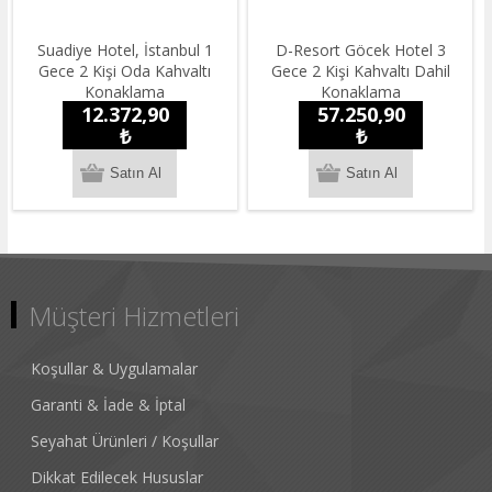
Suadiye Hotel, İstanbul 1
D-Resort Göcek Hotel 3
Gece 2 Kişi Oda Kahvaltı
Gece 2 Kişi Kahvaltı Dahil
Konaklama
Konaklama
12.372,90
57.250,90
₺
₺
Müşteri Hizmetleri
Koşullar & Uygulamalar
Garanti & İade & İptal
Seyahat Ürünleri / Koşullar
Dikkat Edilecek Hususlar