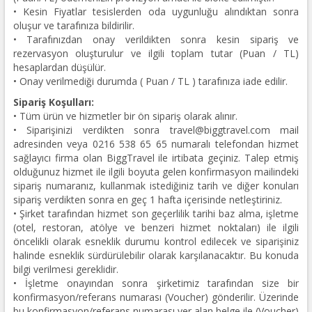
• Kesin Fiyatlar tesislerden oda uygunluğu alındıktan sonra
oluşur ve tarafınıza bildirilir.
• Tarafınızdan onay verildikten sonra kesin sipariş ve
rezervasyon oluşturulur ve ilgili toplam tutar (Puan / TL)
hesaplardan düşülür.
• Onay verilmediği durumda ( Puan / TL ) tarafınıza iade edilir.
Sipariş Koşulları:
• Tüm ürün ve hizmetler bir ön sipariş olarak alınır.
• Siparişinizi verdikten sonra travel@biggtravel.com mail
adresinden veya 0216 538 65 65 numaralı telefondan hizmet
sağlayıcı firma olan BiggTravel ile irtibata geçiniz. Talep etmiş
olduğunuz hizmet ile ilgili boyuta gelen konfirmasyon mailindeki
sipariş numaranız, kullanmak istediğiniz tarih ve diğer konuları
sipariş verdikten sonra en geç 1 hafta içerisinde netleştiriniz.
• Şirket tarafından hizmet son geçerlilik tarihi baz alma, işletme
(otel, restoran, atölye ve benzeri hizmet noktaları) ile ilgili
öncelikli olarak esneklik durumu kontrol edilecek ve siparişiniz
halinde esneklik sürdürülebilir olarak karşılanacaktır. Bu konuda
bilgi verilmesi gereklidir.
• İşletme onayından sonra şirketimiz tarafından size bir
konfirmasyon/referans numarası (Voucher) gönderilir. Üzerinde
bu konfirmasyon/referans numarası yer alan belge ile (Voucher)