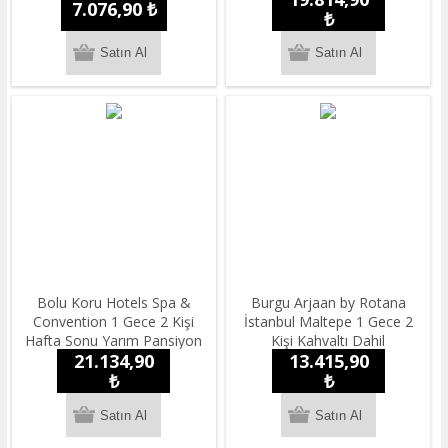
7.076,90 ₺
₺
Bolu Koru Hotels Spa &
Burgu Arjaan by Rotana
Convention 1 Gece 2 Kişi
İstanbul Maltepe 1 Gece 2
Hafta Sonu Yarım Pansiyon
Kişi Kahvaltı Dahil
21.134,90
13.415,90
Konaklama
Konaklama
₺
₺