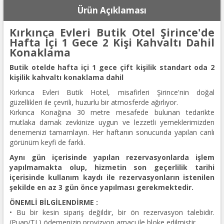
Ürün Açıklaması
Kırkınca Evleri Butik Otel Şirince'de
Hafta İçi 1 Gece 2 Kişi Kahvaltı Dahil
Konaklama
Butik otelde hafta içi 1 gece çift kişilik standart oda 2
kişilik kahvaltı konaklama dahil
Kırkınca Evleri Butik Hotel, misafirleri Şirince'nin doğal
güzellikleri ile çevrili, huzurlu bir atmosferde ağırlıyor.
Kırkınca Konağına 30 metre mesafede bulunan tedarikte
mutlaka damak zevkinize uygun ve lezzetli yemeklerimizden
denemenizi tamamlayın. Her haftanın sonucunda yapılan canlı
görünüm keyfi de farklı.
Aynı gün içerisinde yapılan rezervasyonlarda işlem
yapılmamakta olup, hizmetin son geçerlilik tarihi
içerisinde kullanım kaydı ile rezervasyonların istenilen
şekilde en az 3 gün önce yapılması gerekmektedir.
ÖNEMLİ BİLGİLENDİRME :
• Bu bir kesin sipariş değildir, bir ön rezervasyon talebidir.
(Puan/TL) ödemenizin provizyon amacı ile bloke edilmiştir.