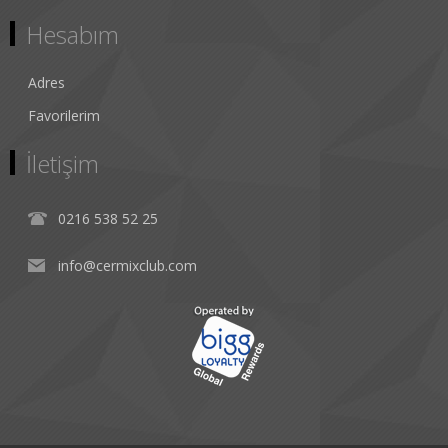
Hesabım
Adres
Favorilerim
İletişim
0216 538 52 25
info@cermixclub.com