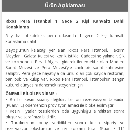
Ürün Açıklaması
Rixos Pera İstanbul 1 Gece 2 Kişi Kahvaltı Dahil
Konaklama
5 yıldızlı otel,delüks pera odasında 1 gece 2 kişi kahvaltı
konaklama dahil
Beyoğlu'nun kalacağı yer alan Rixos Pera İstanbul, Taksim
Meydanı, Galata Kulesi ve ikonik İstiklal Caddesi'ne yakındır. Şık
ve kozmopolit Pera bölgesi, giderek ilerlemekte olan Modern
Sanat Müzesi ve Pera Müzesi'yle canlı bir sanat sahnesine
sahiptir. Pera gece hayatıyla da ünlü olan çok sayıda restoran,
bar, pub ve kulüp var. Rixos Pera İstanbul, İstanbul'un zengin
kültürel dünyasını denemek isteyenler için.
ÖNEMLİ BİLGİLENDİRME :
• Bu bir kesin sipariş değildir, bir ön rezervasyon talebidir.
(Puan/TL) ödemenizin provizyon amacı ile bloke edilmiştir.
• Kesin Fiyatlar tesislerden oda uygunluğu alındıktan sonra
oluşur ve tarafınıza bildirilir.
• Tarafınızdan onay verildikten sonra kesin sipariş ve
rezervasyon oluşturulur ve ilgili toplam tutar (Puan / TL)