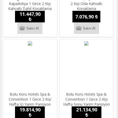
Kapadokya 1 Gece 2 Kişi
2 Kişi Oda Kahvaltı
Kahvaltı Dahil Konaklama
Konaklama
11.447,90
7.076,90 ₺
₺
Bolu Koru Hotels Spa &
Bolu Koru Hotels Spa &
Convention 1 Gece 2 Kişi
Convention 1 Gece 2 Kişi
Hafta İçi Yarım Pansiyon
Hafta Sonu Yarım Pansiyon
19.814,90
21.134,90
Konaklama
Konaklama
₺
₺