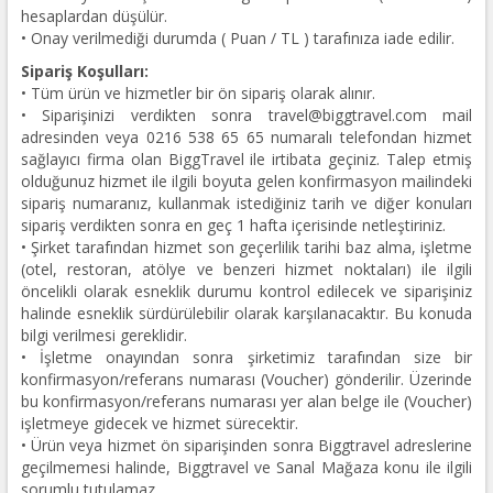
hesaplardan düşülür.
• Onay verilmediği durumda ( Puan / TL ) tarafınıza iade edilir.
Sipariş Koşulları:
• Tüm ürün ve hizmetler bir ön sipariş olarak alınır.
• Siparişinizi verdikten sonra travel@biggtravel.com mail
adresinden veya 0216 538 65 65 numaralı telefondan hizmet
sağlayıcı firma olan BiggTravel ile irtibata geçiniz. Talep etmiş
olduğunuz hizmet ile ilgili boyuta gelen konfirmasyon mailindeki
sipariş numaranız, kullanmak istediğiniz tarih ve diğer konuları
sipariş verdikten sonra en geç 1 hafta içerisinde netleştiriniz.
• Şirket tarafından hizmet son geçerlilik tarihi baz alma, işletme
(otel, restoran, atölye ve benzeri hizmet noktaları) ile ilgili
öncelikli olarak esneklik durumu kontrol edilecek ve siparişiniz
halinde esneklik sürdürülebilir olarak karşılanacaktır. Bu konuda
bilgi verilmesi gereklidir.
• İşletme onayından sonra şirketimiz tarafından size bir
konfirmasyon/referans numarası (Voucher) gönderilir. Üzerinde
bu konfirmasyon/referans numarası yer alan belge ile (Voucher)
işletmeye gidecek ve hizmet sürecektir.
• Ürün veya hizmet ön siparişinden sonra Biggtravel adreslerine
geçilmemesi halinde, Biggtravel ve Sanal Mağaza konu ile ilgili
sorumlu tutulamaz.