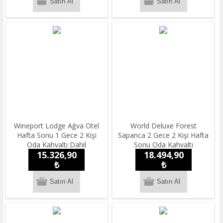
Wineport Lodge Ağva Otel
World Deluxe Forest
Hafta Sonu 1 Gece 2 Kişi
Sapanca 2 Gece 2 Kişi Hafta
Oda Kahvaltı Dahil
Sonu Oda Kahvaltı
15.326,90
18.494,90
Konaklama
Konaklama
₺
₺