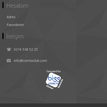
Hesabım
Adres
Favorilerim
İletişim
0216 538 52 25
info@cermixclub.com