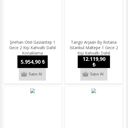
Şirehan Otel Gaziantep 1
Tango Arjaan By Rotana
Gece 2 Kişi Kahvaltı Dahil
İstanbul Maltepe 1 Gece 2
Konaklama
Kişi Kahvaltı Dahil
12.119,90
Konaklama
5.954,90 ₺
₺